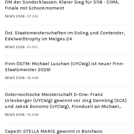
ÖM der Sonderklassen: Klarer Sieg für S118 - CIMA,
Finale mit Schockmoment
NEWS 2026
07.JULI
Öst. Staatsmeisterschaften im Soling und Contender,
Edelweißtrophy im Melges 24
NEWS 2026
01.JULI
Finn-ÖSTM: Michael Luschan (UYCWg) ist neuer Finn-
Staatsmeister 2026!
NEWS 2026
16.JUNI
Österreichische Meisterschaft D-One: Franz
Urlesberger (UYCWg) gewinnt vor Jörg Deimling (SCA)
und Jakob Bonomo (UYCWg), Finnduell an Michael
Gubi (UYCMo)
NEWS 2026
10.JUNI
Cape31: STELLA MARIS gewinnt in Bonifacio