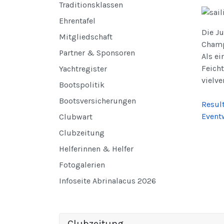
Traditionsklassen
Ehrentafel
Die J
Mitgliedschaft
Champ
Partner & Sponsoren
Als ei
Feich
Yachtregister
vielv
Bootspolitik
Bootsversicherungen
Resul
Event
Clubwart
Clubzeitung
Helferinnen & Helfer
Fotogalerien
Infoseite Abrinalacus 2026
Clubzeitung