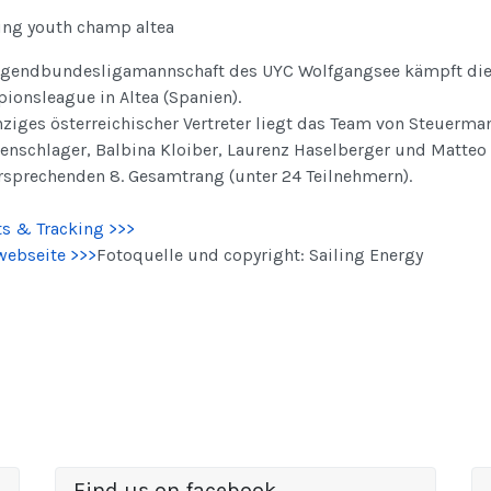
ugendbundesligamannschaft des UYC Wolfgangsee kämpft dies
ionsleague in Altea (Spanien).
nziges österreichischer Vertreter liegt das Team von Steuerm
tenschlager, Balbina Kloiber, Laurenz Haselberger und Matteo
ersprechenden 8. Gesamtrang (unter 24 Teilnehmern).
ts & Tracking >>>
webseite >>>
Fotoquelle und copyright: Sailing Energy
Find us on facebook