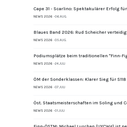
Cape 31 - Scarlino: Spektakulärer Erfolg fü
NEWS 2026
06.AUG.
Blaues Band 2026: Rud Scheicher verteidig
NEWS 2026
05.AUG.
Podiumsplätze beim traditionellen "Finn-F
NEWS 2026
24.JULI
ÖM der Sonderklassen: Klarer Sieg für S11
NEWS 2026
07.JULI
Öst. Staatsmeisterschaften im Soling und 
NEWS 2026
01.JULI
Finn-ÖSTM: Michael Luschan (UYCWg) ist ne