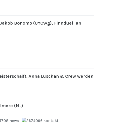
d Jakob Bonomo (UYCWg), Finnduell an
eisterschaift, Anna Luschan & Crew werden
Almere (NL)