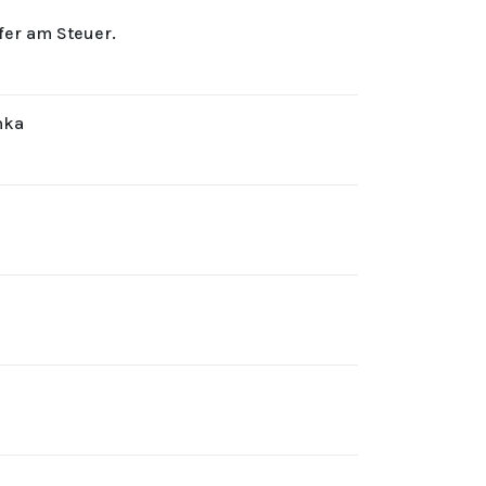
rfer am Steuer.
hka