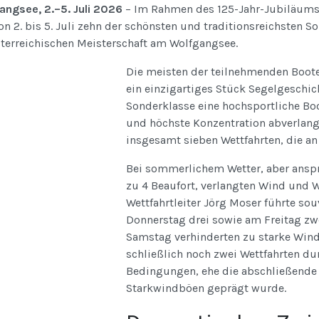
angsee, 2.–5. Juli 2026
– Im Rahmen des 125-Jahr-Jubiläums 
on 2. bis 5. Juli zehn der schönsten und traditionsreichsten
sterreichischen Meisterschaft am Wolfgangsee.
Die meisten der teilnehmenden Boote 
ein einzigartiges Stück Segelgeschicht
Sonderklasse eine hochsportliche Bo
und höchste Konzentration abverlangt
insgesamt sieben Wettfahrten, die an
Bei sommerlichem Wetter, aber ans
zu 4 Beaufort, verlangten Wind und W
Wettfahrtleiter Jörg Moser führte so
Donnerstag drei sowie am Freitag zw
Samstag verhinderten zu starke Win
schließlich noch zwei Wettfahrten d
Bedingungen, ehe die abschließende 
Starkwindböen geprägt wurde.