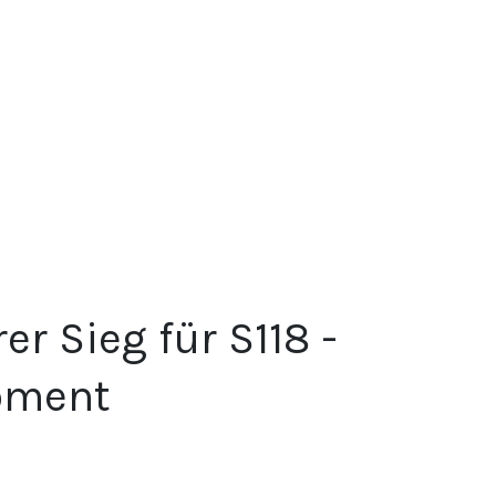
r Sieg für S118 -
oment