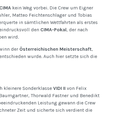
CIMA
kein Weg vorbei. Die Crew um Eigner
uhler, Matteo Feichtenschlager und Tobias
querte in sämtlichen Wettfahrten als erstes
 eindrucksvoll den
CIMA-Pokal
, der nach
ben wird.
winn der
Österreichischen Meisterschaft
,
 entschieden wurde. Auch hier setzte sich die
ch kleinere Sonderklasse
VIDI II
von Felix
Baumgartner, Thorwald Fastner und Benedikt
er beeindruckenden Leistung gewann die Crew
chneter Zeit und sicherte sich verdient die