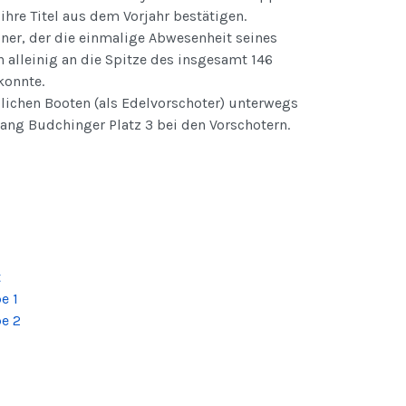
hre Titel aus dem Vorjahr bestätigen.
ner, der die einmalige Abwesenheit seines
alleinig an die Spitze des insgesamt 146
konnte.
dlichen Booten (als Edelvorschoter) unterwegs
ang Budchinger Platz 3 bei den Vorschotern.
t
e 1
e 2