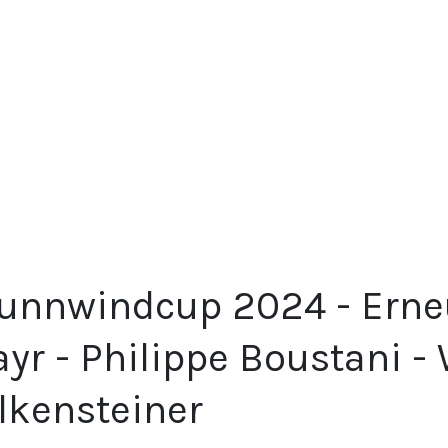
unnwindcup 2024 - Erneu
yr - Philippe Boustani -
lkensteiner