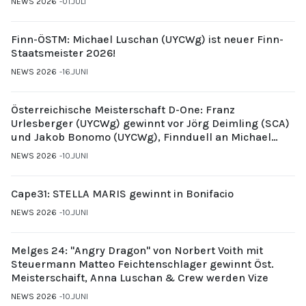
NEWS 2026
01.JULI
Finn-ÖSTM: Michael Luschan (UYCWg) ist neuer Finn-
Staatsmeister 2026!
NEWS 2026
16.JUNI
Österreichische Meisterschaft D-One: Franz
Urlesberger (UYCWg) gewinnt vor Jörg Deimling (SCA)
und Jakob Bonomo (UYCWg), Finnduell an Michael
Gubi (UYCMo)
NEWS 2026
10.JUNI
Cape31: STELLA MARIS gewinnt in Bonifacio
NEWS 2026
10.JUNI
Melges 24: "Angry Dragon" von Norbert Voith mit
Steuermann Matteo Feichtenschlager gewinnt Öst.
Meisterschaift, Anna Luschan & Crew werden Vize
NEWS 2026
10.JUNI