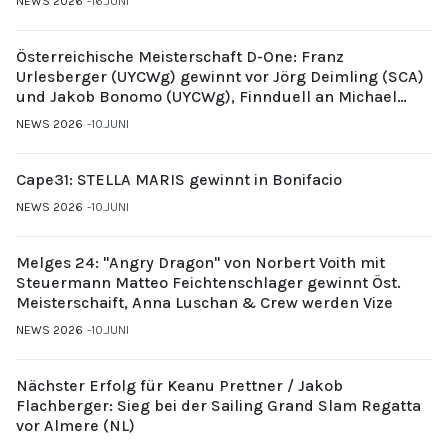
NEWS 2026
16.JUNI
Österreichische Meisterschaft D-One: Franz
Urlesberger (UYCWg) gewinnt vor Jörg Deimling (SCA)
und Jakob Bonomo (UYCWg), Finnduell an Michael
Gubi (UYCMo)
NEWS 2026
10.JUNI
Cape31: STELLA MARIS gewinnt in Bonifacio
NEWS 2026
10.JUNI
Melges 24: "Angry Dragon" von Norbert Voith mit
Steuermann Matteo Feichtenschlager gewinnt Öst.
Meisterschaift, Anna Luschan & Crew werden Vize
NEWS 2026
10.JUNI
Nächster Erfolg für Keanu Prettner / Jakob
Flachberger: Sieg bei der Sailing Grand Slam Regatta
vor Almere (NL)