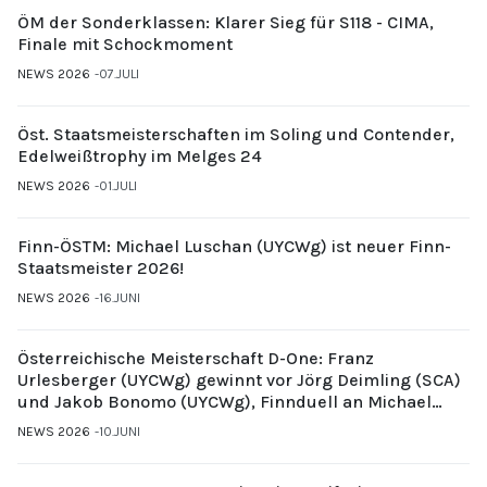
ÖM der Sonderklassen: Klarer Sieg für S118 - CIMA,
Finale mit Schockmoment
NEWS 2026
07.JULI
Öst. Staatsmeisterschaften im Soling und Contender,
Edelweißtrophy im Melges 24
NEWS 2026
01.JULI
Finn-ÖSTM: Michael Luschan (UYCWg) ist neuer Finn-
Staatsmeister 2026!
NEWS 2026
16.JUNI
Österreichische Meisterschaft D-One: Franz
Urlesberger (UYCWg) gewinnt vor Jörg Deimling (SCA)
und Jakob Bonomo (UYCWg), Finnduell an Michael
Gubi (UYCMo)
NEWS 2026
10.JUNI