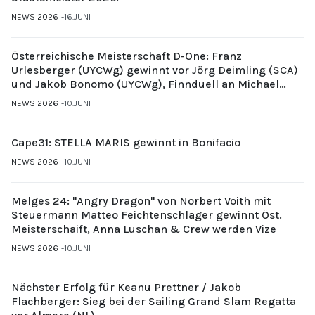
NEWS 2026
16.JUNI
Österreichische Meisterschaft D-One: Franz
Urlesberger (UYCWg) gewinnt vor Jörg Deimling (SCA)
und Jakob Bonomo (UYCWg), Finnduell an Michael
Gubi (UYCMo)
NEWS 2026
10.JUNI
Cape31: STELLA MARIS gewinnt in Bonifacio
NEWS 2026
10.JUNI
Melges 24: "Angry Dragon" von Norbert Voith mit
Steuermann Matteo Feichtenschlager gewinnt Öst.
Meisterschaift, Anna Luschan & Crew werden Vize
NEWS 2026
10.JUNI
Nächster Erfolg für Keanu Prettner / Jakob
Flachberger: Sieg bei der Sailing Grand Slam Regatta