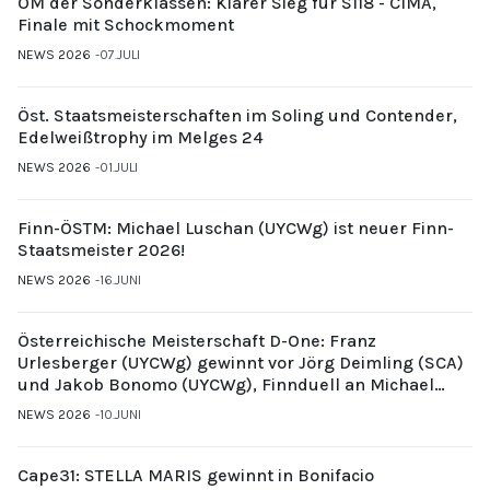
ÖM der Sonderklassen: Klarer Sieg für S118 - CIMA,
Finale mit Schockmoment
NEWS 2026
07.JULI
Öst. Staatsmeisterschaften im Soling und Contender,
Edelweißtrophy im Melges 24
NEWS 2026
01.JULI
Finn-ÖSTM: Michael Luschan (UYCWg) ist neuer Finn-
Staatsmeister 2026!
NEWS 2026
16.JUNI
Österreichische Meisterschaft D-One: Franz
Urlesberger (UYCWg) gewinnt vor Jörg Deimling (SCA)
und Jakob Bonomo (UYCWg), Finnduell an Michael
Gubi (UYCMo)
NEWS 2026
10.JUNI
Cape31: STELLA MARIS gewinnt in Bonifacio