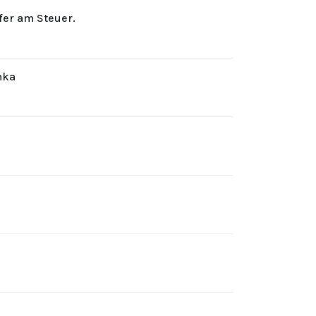
rfer am Steuer.
hka