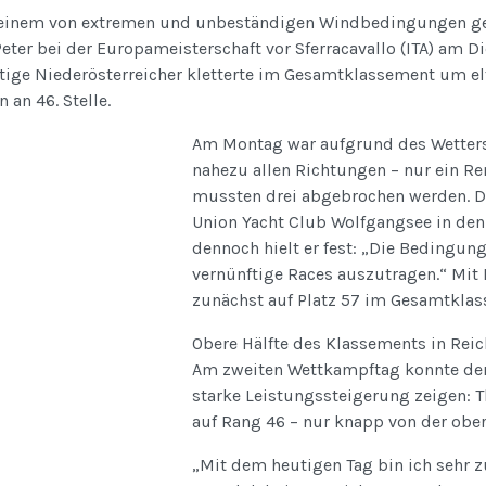
einem von extremen und unbeständigen Windbedingungen gepr
eter bei der Europameisterschaft vor Sferracavallo (ITA) am Di
tige Niederösterreicher kletterte im Gesamtklassement um elf
 an 46. Stelle.
Am Montag war aufgrund des Wetters
nahezu allen Richtungen – nur ein Re
mussten drei abgebrochen werden. De
Union Yacht Club Wolfgangsee in de
dennoch hielt er fest: „Die Bedingun
vernünftige Races auszutragen.“ Mit 
zunächst auf Platz 57 im Gesamtklas
Obere Hälfte des Klassements in Rei
Am zweiten Wettkampftag konnte der 
starke Leistungssteigerung zeigen: T
auf Rang 46 – nur knapp von der obere
„Mit dem heutigen Tag bin ich sehr 