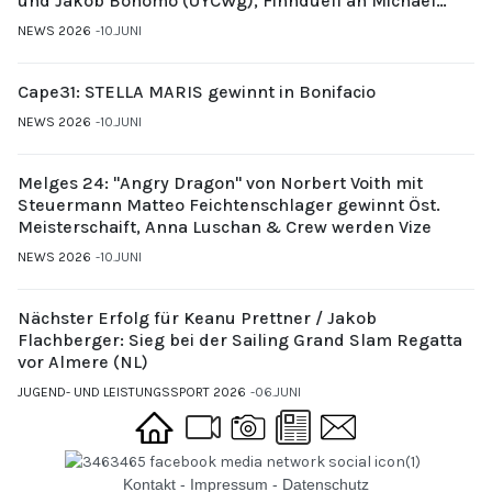
und Jakob Bonomo (UYCWg), Finnduell an Michael
Gubi (UYCMo)
NEWS 2026
10.JUNI
Cape31: STELLA MARIS gewinnt in Bonifacio
NEWS 2026
10.JUNI
Melges 24: "Angry Dragon" von Norbert Voith mit
Steuermann Matteo Feichtenschlager gewinnt Öst.
Meisterschaift, Anna Luschan & Crew werden Vize
NEWS 2026
10.JUNI
Nächster Erfolg für Keanu Prettner / Jakob
Flachberger: Sieg bei der Sailing Grand Slam Regatta
vor Almere (NL)
JUGEND- UND LEISTUNGSSPORT 2026
06.JUNI
Kontakt
-
Impressum
-
Datenschutz