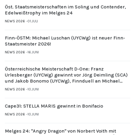
Öst. Staatsmeisterschaften im Soling und Contender,
Edelweißtrophy im Melges 24
NEWS 2026
01.JULI
Finn-ÖSTM: Michael Luschan (UYCWg) ist neuer Finn-
Staatsmeister 2026!
NEWS 2026
16.JUNI
Österreichische Meisterschaft D-One: Franz
Urlesberger (UYCWg) gewinnt vor Jörg Deimling (SCA)
und Jakob Bonomo (UYCWg), Finnduell an Michael
Gubi (UYCMo)
NEWS 2026
10.JUNI
Cape31: STELLA MARIS gewinnt in Bonifacio
NEWS 2026
10.JUNI
Melges 24: "Angry Dragon" von Norbert Voith mit