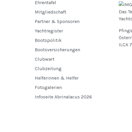
Ehrentafel
Das T
Mitgliedschaft
Yachtc
Partner & Sponsoren
Pfings
Yachtregister
Österr
Bootspolitik
ILCA 7
Bootsversicherungen
Clubwart
Clubzeitung
Helferinnen & Helfer
Fotogalerien
Infoseite Abrinalacus 2026