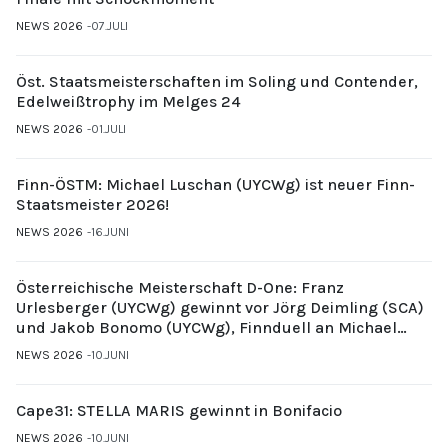
NEWS 2026
07.JULI
Öst. Staatsmeisterschaften im Soling und Contender,
Edelweißtrophy im Melges 24
NEWS 2026
01.JULI
Finn-ÖSTM: Michael Luschan (UYCWg) ist neuer Finn-
Staatsmeister 2026!
NEWS 2026
16.JUNI
Österreichische Meisterschaft D-One: Franz
Urlesberger (UYCWg) gewinnt vor Jörg Deimling (SCA)
und Jakob Bonomo (UYCWg), Finnduell an Michael
Gubi (UYCMo)
NEWS 2026
10.JUNI
Cape31: STELLA MARIS gewinnt in Bonifacio
NEWS 2026
10.JUNI