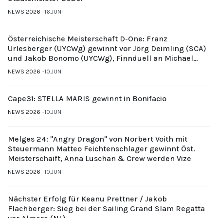
NEWS 2026
16.JUNI
Österreichische Meisterschaft D-One: Franz
Urlesberger (UYCWg) gewinnt vor Jörg Deimling (SCA)
und Jakob Bonomo (UYCWg), Finnduell an Michael
Gubi (UYCMo)
NEWS 2026
10.JUNI
Cape31: STELLA MARIS gewinnt in Bonifacio
NEWS 2026
10.JUNI
Melges 24: "Angry Dragon" von Norbert Voith mit
Steuermann Matteo Feichtenschlager gewinnt Öst.
Meisterschaift, Anna Luschan & Crew werden Vize
NEWS 2026
10.JUNI
Nächster Erfolg für Keanu Prettner / Jakob
Flachberger: Sieg bei der Sailing Grand Slam Regatta