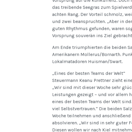
Vorsprung auf die Konkurrenz. Doch
das treibende Seegras zum Spielverd
achten Rang. Der Vorteil schmolz, wei
und zwei beanspruchten. „Aber in der
guten Rhythmus gefunden, waren sog
Vorsprung souverän ins Ziel gebracht
Am Ende triumphierten die beiden Sa
Amerikanern Mollerus/Bornarth. Punk
Lokalmatadoren Huisman/Swart.
„Eines der besten Teams der Welt“
Steuermann Keanu Prettner zieht eine 
„Wir sind mit dieser Woche sehr glüc
Leistungen gezeigt – und vor allem h
eines der besten Teams der Welt sind.
viel Selbstvertrauen.“ Die beiden Sal
Woche teilnehmen und anschließend 
absolvieren. „Wir sind in sehr guter
Diesen wollen wir nach Kiel mitnehme