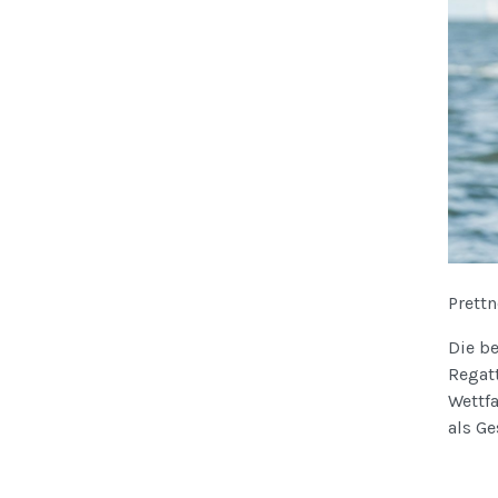
Prett
Die be
Regatt
Wettfa
als G