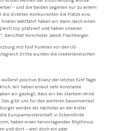
 im ersten Rennen der Entscheidung wurde
erber – und die beiden segelten nur zu einem
l die direkten Konkurrenten die Plätze eins
 finalen Wettfahrt haben wir dann rasch einen
leich top-platziert und haben unseren
“, berichtet Vorschoter Jakob Flachberger.
lzburg mit fünf Punkten vor den US-
tegleich Dritte wurden die niederländischen
äußerst positive Bilanz der letzten fünf Tage:
klich. Wir haben erneut sehr konstante
aben wir gezeigt, dass wir bei starkem Wind
 Das gibt uns für den weiteren Saisonverlauf
zburger werden als nächstes an der Kieler
die Europameisterschaft in Eckernförde
 Form, haben einen hervorragenden Rhythmus.
n und dort – weil doch ein paar