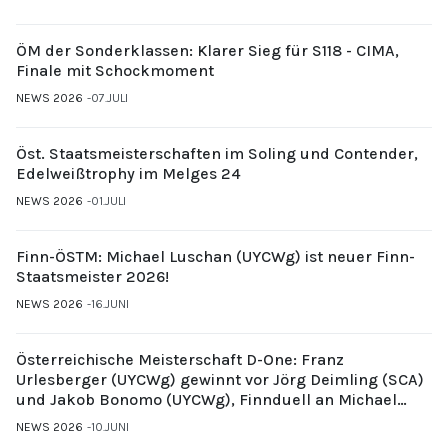
ÖM der Sonderklassen: Klarer Sieg für S118 - CIMA,
Finale mit Schockmoment
NEWS 2026
07.JULI
Öst. Staatsmeisterschaften im Soling und Contender,
Edelweißtrophy im Melges 24
NEWS 2026
01.JULI
Finn-ÖSTM: Michael Luschan (UYCWg) ist neuer Finn-
Staatsmeister 2026!
NEWS 2026
16.JUNI
Österreichische Meisterschaft D-One: Franz
Urlesberger (UYCWg) gewinnt vor Jörg Deimling (SCA)
und Jakob Bonomo (UYCWg), Finnduell an Michael
Gubi (UYCMo)
NEWS 2026
10.JUNI