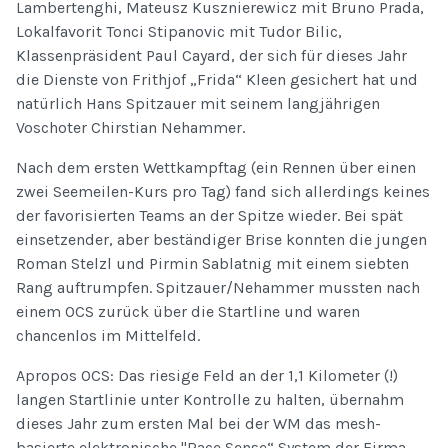
Lambertenghi, Mateusz Kusznierewicz mit Bruno Prada,
Lokalfavorit Tonci Stipanovic mit Tudor Bilic,
Klassenpräsident Paul Cayard, der sich für dieses Jahr
die Dienste von Frithjof „Frida“ Kleen gesichert hat und
natürlich Hans Spitzauer mit seinem langjährigen
Voschoter Chirstian Nehammer.
Nach dem ersten Wettkampftag (ein Rennen über einen
zwei Seemeilen-Kurs pro Tag) fand sich allerdings keines
der favorisierten Teams an der Spitze wieder. Bei spät
einsetzender, aber beständiger Brise konnten die jungen
Roman Stelzl und Pirmin Sablatnig mit einem siebten
Rang auftrumpfen. Spitzauer/Nehammer mussten nach
einem OCS zurück über die Startline und waren
chancenlos im Mittelfeld.
Apropos OCS: Das riesige Feld an der 1,1 Kilometer (!)
langen Startlinie unter Kontrolle zu halten, übernahm
dieses Jahr zum ersten Mal bei der WM das mesh-
basierte elektronische "Race Sense“ System der Firma