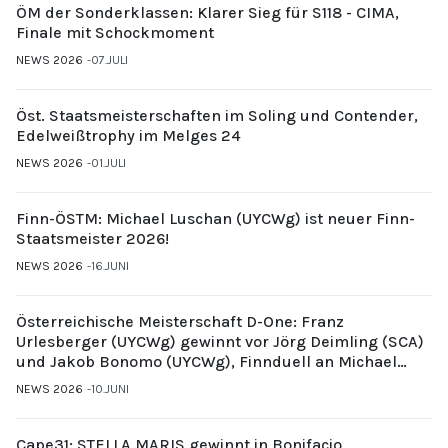
ÖM der Sonderklassen: Klarer Sieg für S118 - CIMA,
Finale mit Schockmoment
NEWS 2026
07.JULI
Öst. Staatsmeisterschaften im Soling und Contender,
Edelweißtrophy im Melges 24
NEWS 2026
01.JULI
Finn-ÖSTM: Michael Luschan (UYCWg) ist neuer Finn-
Staatsmeister 2026!
NEWS 2026
16.JUNI
Österreichische Meisterschaft D-One: Franz
Urlesberger (UYCWg) gewinnt vor Jörg Deimling (SCA)
und Jakob Bonomo (UYCWg), Finnduell an Michael
Gubi (UYCMo)
NEWS 2026
10.JUNI
Cape31: STELLA MARIS gewinnt in Bonifacio