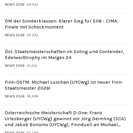
NEWS 2026
24.JULI
ÖM der Sonderklassen: Klarer Sieg für S118 - CIMA,
Finale mit Schockmoment
NEWS 2026
07.JULI
Öst. Staatsmeisterschaften im Soling und Contender,
Edelweißtrophy im Melges 24
NEWS 2026
01.JULI
Finn-ÖSTM: Michael Luschan (UYCWg) ist neuer Finn-
Staatsmeister 2026!
NEWS 2026
16.JUNI
Österreichische Meisterschaft D-One: Franz
Urlesberger (UYCWg) gewinnt vor Jörg Deimling (SCA)
und Jakob Bonomo (UYCWg), Finnduell an Michael
Gubi (UYCMo)
NEWS 2026
10.JUNI