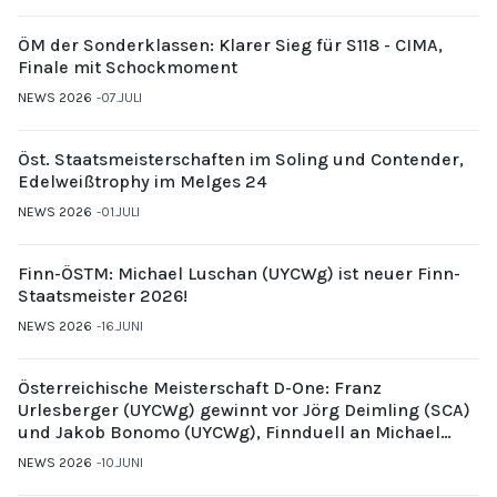
ÖM der Sonderklassen: Klarer Sieg für S118 - CIMA,
Finale mit Schockmoment
NEWS 2026
07.JULI
Öst. Staatsmeisterschaften im Soling und Contender,
Edelweißtrophy im Melges 24
NEWS 2026
01.JULI
Finn-ÖSTM: Michael Luschan (UYCWg) ist neuer Finn-
Staatsmeister 2026!
NEWS 2026
16.JUNI
Österreichische Meisterschaft D-One: Franz
Urlesberger (UYCWg) gewinnt vor Jörg Deimling (SCA)
und Jakob Bonomo (UYCWg), Finnduell an Michael
Gubi (UYCMo)
NEWS 2026
10.JUNI