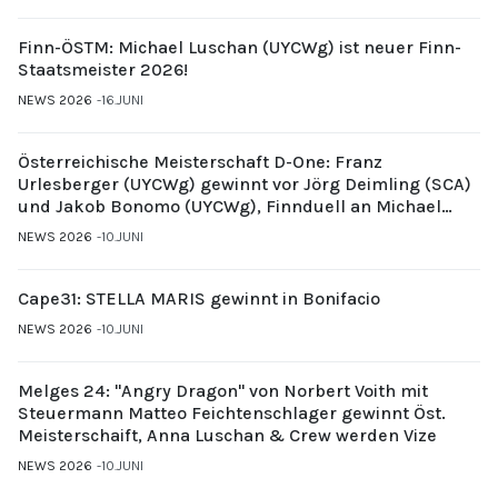
Finn-ÖSTM: Michael Luschan (UYCWg) ist neuer Finn-
Staatsmeister 2026!
NEWS 2026
16.JUNI
Österreichische Meisterschaft D-One: Franz
Urlesberger (UYCWg) gewinnt vor Jörg Deimling (SCA)
und Jakob Bonomo (UYCWg), Finnduell an Michael
Gubi (UYCMo)
NEWS 2026
10.JUNI
Cape31: STELLA MARIS gewinnt in Bonifacio
NEWS 2026
10.JUNI
Melges 24: "Angry Dragon" von Norbert Voith mit
Steuermann Matteo Feichtenschlager gewinnt Öst.
Meisterschaift, Anna Luschan & Crew werden Vize
NEWS 2026
10.JUNI