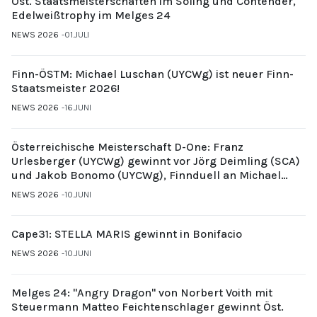
Öst. Staatsmeisterschaften im Soling und Contender,
Edelweißtrophy im Melges 24
NEWS 2026
01.JULI
Finn-ÖSTM: Michael Luschan (UYCWg) ist neuer Finn-
Staatsmeister 2026!
NEWS 2026
16.JUNI
Österreichische Meisterschaft D-One: Franz
Urlesberger (UYCWg) gewinnt vor Jörg Deimling (SCA)
und Jakob Bonomo (UYCWg), Finnduell an Michael
Gubi (UYCMo)
NEWS 2026
10.JUNI
Cape31: STELLA MARIS gewinnt in Bonifacio
NEWS 2026
10.JUNI
Melges 24: "Angry Dragon" von Norbert Voith mit
Steuermann Matteo Feichtenschlager gewinnt Öst.