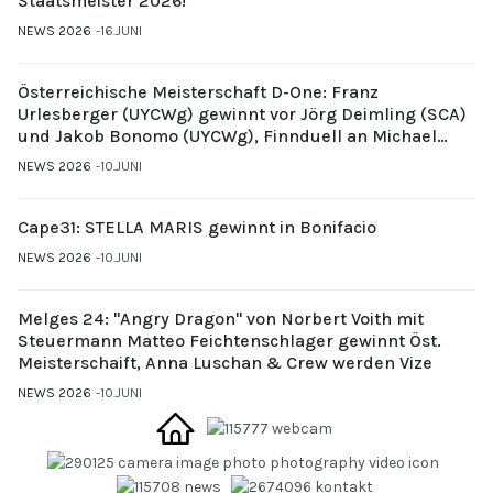
Staatsmeister 2026!
NEWS 2026
16.JUNI
Österreichische Meisterschaft D-One: Franz
Urlesberger (UYCWg) gewinnt vor Jörg Deimling (SCA)
und Jakob Bonomo (UYCWg), Finnduell an Michael
Gubi (UYCMo)
NEWS 2026
10.JUNI
Cape31: STELLA MARIS gewinnt in Bonifacio
NEWS 2026
10.JUNI
Melges 24: "Angry Dragon" von Norbert Voith mit
Steuermann Matteo Feichtenschlager gewinnt Öst.
Meisterschaift, Anna Luschan & Crew werden Vize
NEWS 2026
10.JUNI