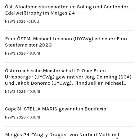
Öst. Staatsmeisterschaften im Soling und Contender,
Edelweißtrophy im Melges 24
NEWS 2026
01.JULI
Finn-ÖSTM: Michael Luschan (UYCWg) ist neuer Finn-
Staatsmeister 2026!
NEWS 2026
16.JUNI
Österreichische Meisterschaft D-One: Franz
Urlesberger (UYCWg) gewinnt vor Jörg Deimling (SCA)
und Jakob Bonomo (UYCWg), Finnduell an Michael
Gubi (UYCMo)
NEWS 2026
10.JUNI
Cape31: STELLA MARIS gewinnt in Bonifacio
NEWS 2026
10.JUNI
Melges 24: "Angry Dragon" von Norbert Voith mit