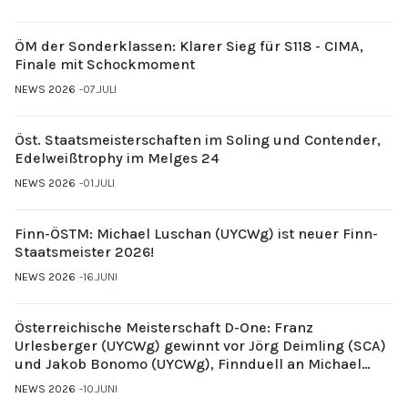
ÖM der Sonderklassen: Klarer Sieg für S118 - CIMA,
Finale mit Schockmoment
NEWS 2026
07.JULI
Öst. Staatsmeisterschaften im Soling und Contender,
Edelweißtrophy im Melges 24
NEWS 2026
01.JULI
Finn-ÖSTM: Michael Luschan (UYCWg) ist neuer Finn-
Staatsmeister 2026!
NEWS 2026
16.JUNI
Österreichische Meisterschaft D-One: Franz
Urlesberger (UYCWg) gewinnt vor Jörg Deimling (SCA)
und Jakob Bonomo (UYCWg), Finnduell an Michael
Gubi (UYCMo)
NEWS 2026
10.JUNI