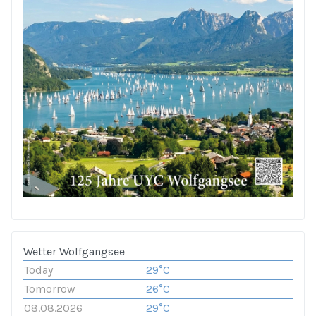
Wetter Wolfgangsee
Today
29°C
Tomorrow
26°C
08.08.2026
29°C