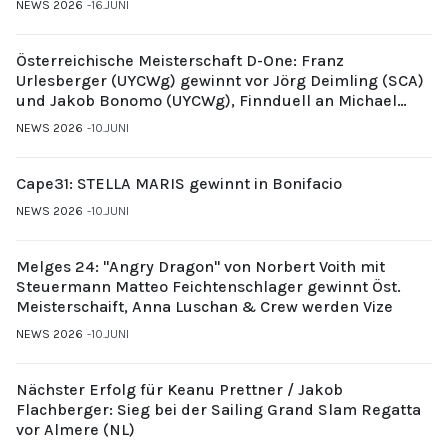
NEWS 2026
16.JUNI
Österreichische Meisterschaft D-One: Franz
Urlesberger (UYCWg) gewinnt vor Jörg Deimling (SCA)
und Jakob Bonomo (UYCWg), Finnduell an Michael
Gubi (UYCMo)
NEWS 2026
10.JUNI
Cape31: STELLA MARIS gewinnt in Bonifacio
NEWS 2026
10.JUNI
Melges 24: "Angry Dragon" von Norbert Voith mit
Steuermann Matteo Feichtenschlager gewinnt Öst.
Meisterschaift, Anna Luschan & Crew werden Vize
NEWS 2026
10.JUNI
Nächster Erfolg für Keanu Prettner / Jakob
Flachberger: Sieg bei der Sailing Grand Slam Regatta
vor Almere (NL)