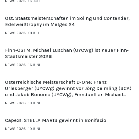
NEWS 2026
07.JULI
Öst. Staatsmeisterschaften im Soling und Contender,
Edelweißtrophy im Melges 24
NEWS 2026
01.JULI
Finn-ÖSTM: Michael Luschan (UYCWg) ist neuer Finn-
Staatsmeister 2026!
NEWS 2026
16.JUNI
Österreichische Meisterschaft D-One: Franz
Urlesberger (UYCWg) gewinnt vor Jörg Deimling (SCA)
und Jakob Bonomo (UYCWg), Finnduell an Michael
Gubi (UYCMo)
NEWS 2026
10.JUNI
Cape31: STELLA MARIS gewinnt in Bonifacio
NEWS 2026
10.JUNI