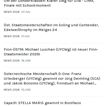
ÖM der Sonderklassen: Klarer Sieg für S118 - CIMA,
Finale mit Schockmoment
NEWS 2026
07.JULI
Öst. Staatsmeisterschaften im Soling und Contender,
Edelweißtrophy im Melges 24
NEWS 2026
01.JULI
Finn-ÖSTM: Michael Luschan (UYCWg) ist neuer Finn-
Staatsmeister 2026!
NEWS 2026
16.JUNI
Österreichische Meisterschaft D-One: Franz
Urlesberger (UYCWg) gewinnt vor Jörg Deimling (SCA)
und Jakob Bonomo (UYCWg), Finnduell an Michael
Gubi (UYCMo)
NEWS 2026
10.JUNI
Cape31: STELLA MARIS gewinnt in Bonifacio