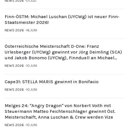
NEWS 2026
01.JULI
Finn-ÖSTM: Michael Luschan (UYCWg) ist neuer Finn-
Staatsmeister 2026!
NEWS 2026
16.JUNI
Österreichische Meisterschaft D-One: Franz
Urlesberger (UYCWg) gewinnt vor Jörg Deimling (SCA)
und Jakob Bonomo (UYCWg), Finnduell an Michael
Gubi (UYCMo)
NEWS 2026
10.JUNI
Cape31: STELLA MARIS gewinnt in Bonifacio
NEWS 2026
10.JUNI
Melges 24: "Angry Dragon" von Norbert Voith mit
Steuermann Matteo Feichtenschlager gewinnt Öst.
Meisterschaift, Anna Luschan & Crew werden Vize
NEWS 2026
10.JUNI