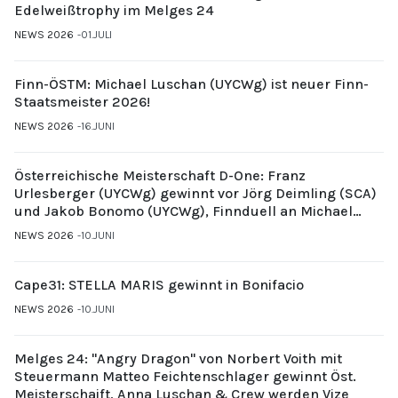
Edelweißtrophy im Melges 24
NEWS 2026
01.JULI
Finn-ÖSTM: Michael Luschan (UYCWg) ist neuer Finn-
Staatsmeister 2026!
NEWS 2026
16.JUNI
Österreichische Meisterschaft D-One: Franz
Urlesberger (UYCWg) gewinnt vor Jörg Deimling (SCA)
und Jakob Bonomo (UYCWg), Finnduell an Michael
Gubi (UYCMo)
NEWS 2026
10.JUNI
Cape31: STELLA MARIS gewinnt in Bonifacio
NEWS 2026
10.JUNI
Melges 24: "Angry Dragon" von Norbert Voith mit
Steuermann Matteo Feichtenschlager gewinnt Öst.
Meisterschaift, Anna Luschan & Crew werden Vize