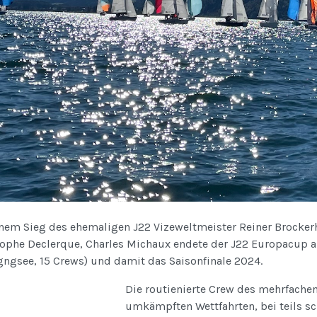
inem Sieg des ehemaligen J22 Vizeweltmeister Reiner Brockerh
tophe Declerque, Charles Michaux endete der J22 Europacup a
gngsee, 15 Crews) und damit das Saisonfinale 2024.
Die routienierte Crew des mehrfache
umkämpften Wettfahrten, bei teils s