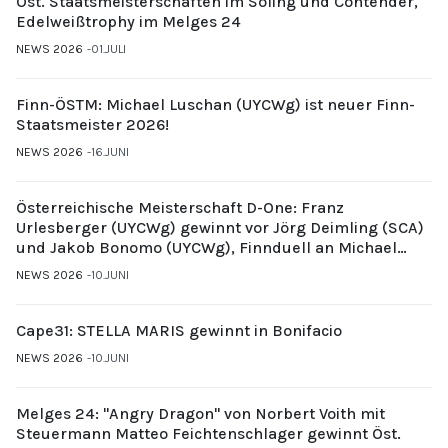
Öst. Staatsmeisterschaften im Soling und Contender,
Edelweißtrophy im Melges 24
NEWS 2026
01.JULI
Finn-ÖSTM: Michael Luschan (UYCWg) ist neuer Finn-
Staatsmeister 2026!
NEWS 2026
16.JUNI
Österreichische Meisterschaft D-One: Franz
Urlesberger (UYCWg) gewinnt vor Jörg Deimling (SCA)
und Jakob Bonomo (UYCWg), Finnduell an Michael
Gubi (UYCMo)
NEWS 2026
10.JUNI
Cape31: STELLA MARIS gewinnt in Bonifacio
NEWS 2026
10.JUNI
Melges 24: "Angry Dragon" von Norbert Voith mit
Steuermann Matteo Feichtenschlager gewinnt Öst.