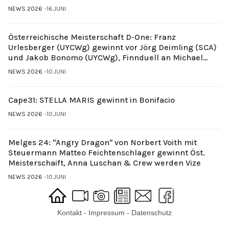
NEWS 2026
16.JUNI
Österreichische Meisterschaft D-One: Franz
Urlesberger (UYCWg) gewinnt vor Jörg Deimling (SCA)
und Jakob Bonomo (UYCWg), Finnduell an Michael
Gubi (UYCMo)
NEWS 2026
10.JUNI
Cape31: STELLA MARIS gewinnt in Bonifacio
NEWS 2026
10.JUNI
Melges 24: "Angry Dragon" von Norbert Voith mit
Steuermann Matteo Feichtenschlager gewinnt Öst.
Meisterschaift, Anna Luschan & Crew werden Vize
NEWS 2026
10.JUNI
Kontakt
-
Impressum
-
Datenschutz