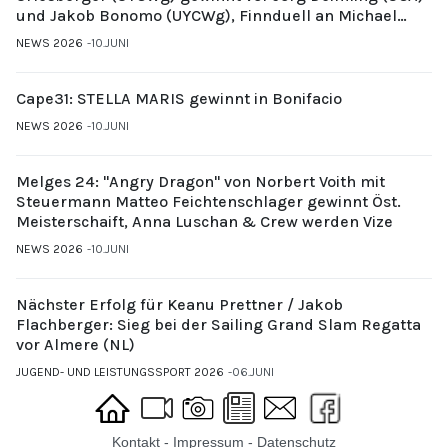
und Jakob Bonomo (UYCWg), Finnduell an Michael
Gubi (UYCMo)
NEWS 2026
10.JUNI
Cape31: STELLA MARIS gewinnt in Bonifacio
NEWS 2026
10.JUNI
Melges 24: "Angry Dragon" von Norbert Voith mit
Steuermann Matteo Feichtenschlager gewinnt Öst.
Meisterschaift, Anna Luschan & Crew werden Vize
NEWS 2026
10.JUNI
Nächster Erfolg für Keanu Prettner / Jakob
Flachberger: Sieg bei der Sailing Grand Slam Regatta
vor Almere (NL)
JUGEND- UND LEISTUNGSSPORT 2026
06.JUNI
Kontakt
-
Impressum
-
Datenschutz