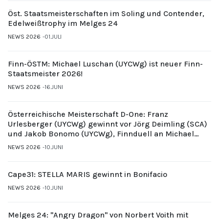
Öst. Staatsmeisterschaften im Soling und Contender,
Edelweißtrophy im Melges 24
NEWS 2026
01.JULI
Finn-ÖSTM: Michael Luschan (UYCWg) ist neuer Finn-
Staatsmeister 2026!
NEWS 2026
16.JUNI
Österreichische Meisterschaft D-One: Franz
Urlesberger (UYCWg) gewinnt vor Jörg Deimling (SCA)
und Jakob Bonomo (UYCWg), Finnduell an Michael
Gubi (UYCMo)
NEWS 2026
10.JUNI
Cape31: STELLA MARIS gewinnt in Bonifacio
NEWS 2026
10.JUNI
Melges 24: "Angry Dragon" von Norbert Voith mit